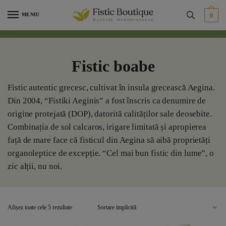
Skip
Skip
MENIU
0
to
to
navigation
content
Fistic boabe
Fistic autentic grecesc, cultivat în insula grecească Aegina.
Din 2004, “Fistiki Aeginis” a fost înscris ca denumire de
origine protejată (DOP), datorită calităților sale deosebite.
Combinația de sol calcaros, irigare limitată și apropierea
față de mare face că fisticul din Aegina să aibă proprietăți
organoleptice de excepție. “Cel mai bun fistic din lume”, o
zic alții, nu noi.
Afișez toate cele 5 rezultate