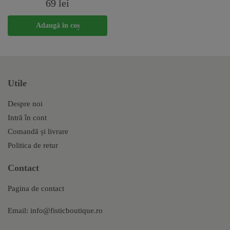
69
lei
fi
fi
alese
alese
Adaugă în coș
în
în
pagina
pagina
produsului.
produsului.
Utile
Despre noi
Intră în cont
Comandă și livrare
Politica de retur
Contact
Pagina de contact
Email:
info@fisticboutique.ro