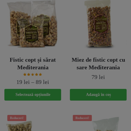
Fistic copt și sărat
Miez de fistic copt cu
Mediterania
sare Mediterania
79
lei
19
lei
–
89
lei
Acest
Selectează opțiunile
Adaugă în coș
produs
are
mai
Reduceri!
Reduceri!
multe
variații.