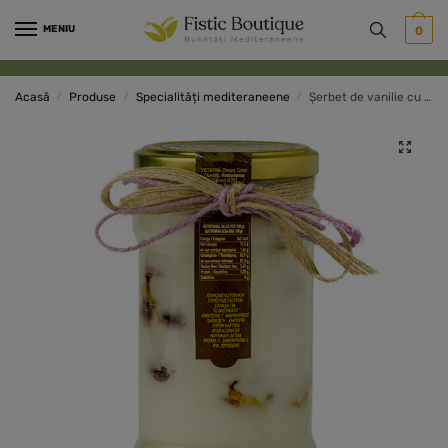
Skip
Skip
MENIU
0
to
to
navigation
content
Acasă
/
Produse
/
Specialități mediteraneene
/
Șerbet de vanilie cu fistic Mediterania