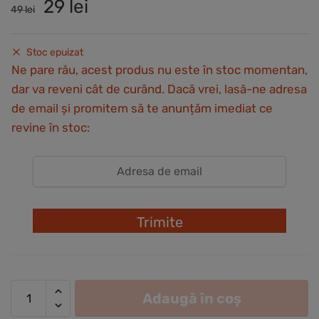
Prețul
Prețul
29
lei
49
lei
inițial
curent
a
este:
fost:
29 lei.
Stoc epuizat
49 lei.
Ne pare rău, acest produs nu este în stoc momentan,
dar va reveni cât de curând. Dacă vrei, lasă-ne adresa
de email și promitem să te anunțăm imediat ce
revine în stoc:
Trimite
Cantitate
Adaugă în coș
Șerbet