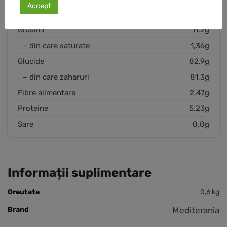
Accept
Calorii
363 kcal
Grăsimi
11,2g
– din care saturate
1,36g
Glucide
82,9g
– din care zaharuri
81,3g
Fibre alimentare
2,47g
Proteine
5,23g
Sare
0,0g
Informații suplimentare
Greutate
0,6 kg
Brand
Mediterania