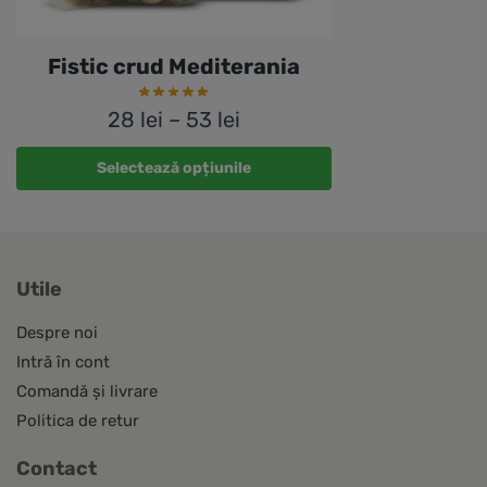
Fistic crud Mediterania
28
lei
–
53
lei
Acest
Selectează opțiunile
produs
are
mai
multe
Utile
variații.
Opțiunile
Despre noi
pot
Intră în cont
fi
Comandă și livrare
alese
Politica de retur
în
pagina
Contact
produsului.