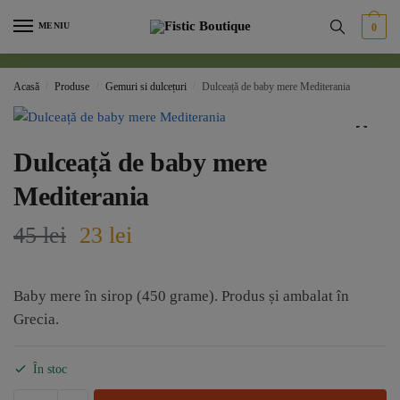
Skip
Skip
MENIU
0
to
to
navigation
content
Acasă
/
Produse
/
Gemuri si dulcețuri
/
Dulceață de baby mere Mediterania
🔍
Dulceață de baby mere
Mediterania
Prețul
Prețul
45
lei
23
lei
inițial
curent
Baby mere în sirop (450 grame). Produs și ambalat în
a
este:
Grecia.
fost:
23 lei.
În stoc
45 lei.
Cantitate