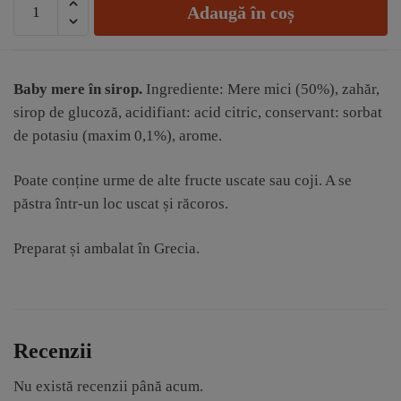
Adaugă în coș
Dulceață
de
baby
mere
Baby mere în sirop.
Ingrediente: Mere mici (50%), zahăr,
Mediterania
sirop de glucoză, acidifiant: acid citric, conservant: sorbat
de potasiu (maxim 0,1%), arome.
Poate conține urme de alte fructe uscate sau coji. A se
păstra într-un loc uscat și răcoros.
Preparat și ambalat în Grecia.
Recenzii
Nu există recenzii până acum.