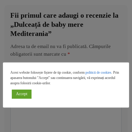
Fii primul care adaugi o recenzie la
„Dulceață de baby mere
Mediterania”
Adresa ta de email nu va fi publicată.
Câmpurile
obligatorii sunt marcate cu
*
Evaluarea ta
*
Acest website folosește fișiere de tip cookie, conform
politicii de cookies
. Prin
apasarea butonului "Accept" sau continuarea navigării, vă exprimați acordul
asupra folosirii cookie-urilor.
Recenzia ta
*
Accept