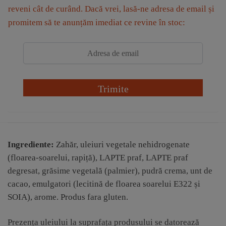
reveni cât de curând. Dacă vrei, lasă-ne adresa de email și
promitem să te anunțăm imediat ce revine în stoc:
Trimite
Ingrediente:
Zahăr, uleiuri vegetale nehidrogenate
(floarea-soarelui, rapiță), LAPTE praf, LAPTE praf
degresat, grăsime vegetală (palmier), pudră crema, unt de
cacao, emulgatori (lecitină de floarea soarelui E322 și
SOIA), arome. Produs fara gluten.
Prezența uleiului la suprafața produsului se datorează