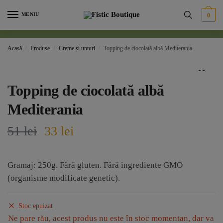
Skip
Skip
MENIU
0
to
to
navigation
content
Acasă
/
Produse
/
Creme și unturi
/
Topping de ciocolată albă Mediterania
🔍
Topping de ciocolată albă
Mediterania
Prețul
Prețul
51
lei
33
lei
inițial
curent
Gramaj: 250g. Fără gluten. Fără ingrediente GMO
a
este:
(organisme modificate genetic).
fost:
33 lei.
Stoc epuizat
51 lei.
Ne pare rău, acest produs nu este în stoc momentan, dar va