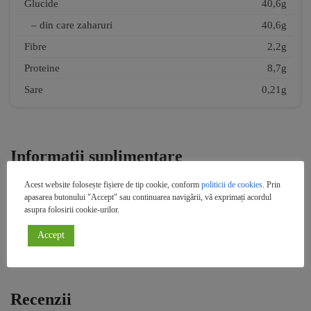
Glucide
40,6g
– din care zaharuri
40,6g
Fibre
2,2g
Proteine
8,7g
Sare
0,21g
Informații suplimentare
Greutate
0,47 kg
Acest website folosește fișiere de tip cookie, conform
politicii de cookies
. Prin
apasarea butonului "Accept" sau continuarea navigării, vă exprimați acordul
250g
Gramaj
asupra folosirii cookie-urilor.
Mediterania
Brand
Accept
Recenzii